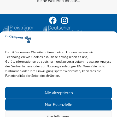
Keine weiteren Inhalte...
Damit Sie unsere Website optimal nutzen können, setzen wir
Aktuelle Vorschau
Technologien wie Cookies ein. Diese ermöglichen es uns,
Entdecken Sie das aktuelle zu-Klampen!-Verlagsprogramm.
Geräteinformationen zu speichern und zu verarbeiten – etwa zur Analyse
Hier finden Sie die Verlagsvorschau – einfach direkt online
des Surfverhaltens oder zur Nutzung eindeutiger IDs. Wenn Sie nicht
reinlesen oder herunterladen.
zustimmen oder Ihre Einwilligung später widerrufen, kann dies die
Download: Vorschau zu Klampen! Herbst 2026
Funktionalität der Seite einschränken.
Mehr aktuelle Vorschauen ansehen
Newsletter
News zu aktuellen Neuheiten und Nachrichten im zu Klampen!
Alle akzeptieren
Verlag – jederzeit wieder abbestellbar.
Nur Essenzielle
Einstellungen