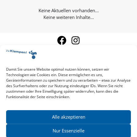
Keine weiteren Inhalte...
Damit Sie unsere Website optimal nutzen können, setzen wir
Technologien wie Cookies ein. Diese ermöglichen es uns,
Aktuelle Vorschau
Geräteinformationen zu speichern und zu verarbeiten – etwa zur Analyse
Entdecken Sie das aktuelle zu-Klampen!-Verlagsprogramm.
des Surfverhaltens oder zur Nutzung eindeutiger IDs. Wenn Sie nicht
Hier finden Sie die Verlagsvorschau – einfach direkt online
zustimmen oder Ihre Einwilligung später widerrufen, kann dies die
Funktionalität der Seite einschränken.
reinlesen oder herunterladen.
Download: Vorschau zu Klampen! Herbst 2026
Mehr aktuelle Vorschauen ansehen
Newsletter
Alle akzeptieren
News zu aktuellen Neuheiten und Nachrichten im zu Klampen!
Verlag – jederzeit wieder abbestellbar.
Nur Essenzielle