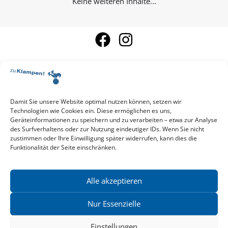
Keine weiteren Inhalte...
Damit Sie unsere Website optimal nutzen können, setzen wir
Aktuelle Vorschau
Technologien wie Cookies ein. Diese ermöglichen es uns,
Entdecken Sie das aktuelle zu-Klampen!-Verlagsprogramm.
Geräteinformationen zu speichern und zu verarbeiten – etwa zur Analyse
Hier finden Sie die Verlagsvorschau – einfach direkt online
des Surfverhaltens oder zur Nutzung eindeutiger IDs. Wenn Sie nicht
reinlesen oder herunterladen.
zustimmen oder Ihre Einwilligung später widerrufen, kann dies die
Download: Vorschau zu Klampen! Herbst 2026
Funktionalität der Seite einschränken.
Mehr aktuelle Vorschauen ansehen
Newsletter
News zu aktuellen Neuheiten und Nachrichten im zu Klampen!
Alle akzeptieren
Verlag – jederzeit wieder abbestellbar.
Nur Essenzielle
Einstellungen