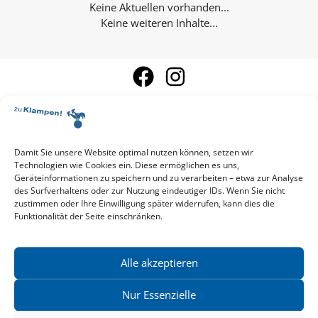
Keine weiteren Inhalte...
Damit Sie unsere Website optimal nutzen können, setzen wir
Aktuelle Vorschau
Technologien wie Cookies ein. Diese ermöglichen es uns,
Entdecken Sie das aktuelle zu-Klampen!-Verlagsprogramm.
Geräteinformationen zu speichern und zu verarbeiten – etwa zur Analyse
des Surfverhaltens oder zur Nutzung eindeutiger IDs. Wenn Sie nicht
Hier finden Sie die Verlagsvorschau – einfach direkt online
zustimmen oder Ihre Einwilligung später widerrufen, kann dies die
reinlesen oder herunterladen.
Funktionalität der Seite einschränken.
Download: Vorschau zu Klampen! Herbst 2026
Mehr aktuelle Vorschauen ansehen
Newsletter
News zu aktuellen Neuheiten und Nachrichten im zu Klampen!
Alle akzeptieren
Verlag – jederzeit wieder abbestellbar.
Nur Essenzielle