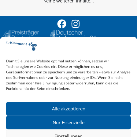
Keine weiteren Inhalte...
Damit Sie unsere Website optimal nutzen können, setzen wir
Aktuelle Vorschau
Technologien wie Cookies ein. Diese ermöglichen es uns,
Entdecken Sie das aktuelle zu-Klampen!-Verlagsprogramm.
Geräteinformationen zu speichern und zu verarbeiten – etwa zur Analyse
Hier finden Sie die Verlagsvorschau – einfach direkt online
des Surfverhaltens oder zur Nutzung eindeutiger IDs. Wenn Sie nicht
reinlesen oder herunterladen.
zustimmen oder Ihre Einwilligung später widerrufen, kann dies die
Download: Vorschau zu Klampen! Herbst 2026
Funktionalität der Seite einschränken.
Mehr aktuelle Vorschauen ansehen
Newsletter
News zu aktuellen Neuheiten und Nachrichten im zu Klampen!
Alle akzeptieren
Verlag – jederzeit wieder abbestellbar.
Nur Essenzielle
Einstellungen