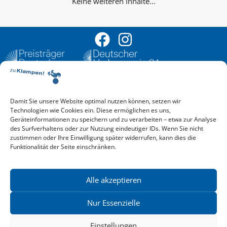
Keine weiteren Inhalte...
Damit Sie unsere Website optimal nutzen können, setzen wir
Aktuelle Vorschau
Technologien wie Cookies ein. Diese ermöglichen es uns,
Entdecken Sie das aktuelle zu-Klampen!-Verlagsprogramm.
Geräteinformationen zu speichern und zu verarbeiten – etwa zur Analyse
Hier finden Sie die Verlagsvorschau – einfach direkt online
des Surfverhaltens oder zur Nutzung eindeutiger IDs. Wenn Sie nicht
reinlesen oder herunterladen.
zustimmen oder Ihre Einwilligung später widerrufen, kann dies die
Download: Vorschau zu Klampen! Herbst 2026
Funktionalität der Seite einschränken.
Mehr aktuelle Vorschauen ansehen
Newsletter
News zu aktuellen Neuheiten und Nachrichten im zu Klampen!
Alle akzeptieren
Verlag – jederzeit wieder abbestellbar.
Nur Essenzielle
Einstellungen