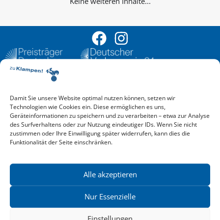
Keine weiteren Inhalte...
Damit Sie unsere Website optimal nutzen können, setzen wir
Aktuelle Vorschau
Technologien wie Cookies ein. Diese ermöglichen es uns,
Entdecken Sie das aktuelle zu-Klampen!-Verlagsprogramm.
Geräteinformationen zu speichern und zu verarbeiten – etwa zur Analyse
Hier finden Sie die Verlagsvorschau – einfach direkt online
des Surfverhaltens oder zur Nutzung eindeutiger IDs. Wenn Sie nicht
reinlesen oder herunterladen.
zustimmen oder Ihre Einwilligung später widerrufen, kann dies die
Download: Vorschau zu Klampen! Herbst 2026
Funktionalität der Seite einschränken.
Mehr aktuelle Vorschauen ansehen
Newsletter
News zu aktuellen Neuheiten und Nachrichten im zu Klampen!
Alle akzeptieren
Verlag – jederzeit wieder abbestellbar.
Nur Essenzielle
Einstellungen