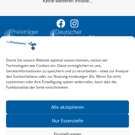
Keine weiteren Inhalte...
Damit Sie unsere Website optimal nutzen können, setzen wir
Aktuelle Vorschau
Technologien wie Cookies ein. Diese ermöglichen es uns,
Entdecken Sie das aktuelle zu-Klampen!-Verlagsprogramm.
Geräteinformationen zu speichern und zu verarbeiten – etwa zur Analyse
Hier finden Sie die Verlagsvorschau – einfach direkt online
des Surfverhaltens oder zur Nutzung eindeutiger IDs. Wenn Sie nicht
reinlesen oder herunterladen.
zustimmen oder Ihre Einwilligung später widerrufen, kann dies die
Download: Vorschau zu Klampen! Herbst 2026
Funktionalität der Seite einschränken.
Mehr aktuelle Vorschauen ansehen
Newsletter
News zu aktuellen Neuheiten und Nachrichten im zu Klampen!
Alle akzeptieren
Verlag – jederzeit wieder abbestellbar.
Nur Essenzielle
Einstellungen