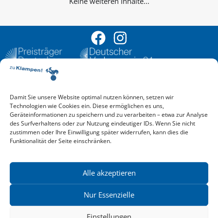
Keine weiteren Inhalte...
Damit Sie unsere Website optimal nutzen können, setzen wir
Aktuelle Vorschau
Technologien wie Cookies ein. Diese ermöglichen es uns,
Entdecken Sie das aktuelle zu-Klampen!-Verlagsprogramm.
Geräteinformationen zu speichern und zu verarbeiten – etwa zur Analyse
Hier finden Sie die Verlagsvorschau – einfach direkt online
des Surfverhaltens oder zur Nutzung eindeutiger IDs. Wenn Sie nicht
reinlesen oder herunterladen.
zustimmen oder Ihre Einwilligung später widerrufen, kann dies die
Download: Vorschau zu Klampen! Herbst 2026
Funktionalität der Seite einschränken.
Mehr aktuelle Vorschauen ansehen
Newsletter
News zu aktuellen Neuheiten und Nachrichten im zu Klampen!
Alle akzeptieren
Verlag – jederzeit wieder abbestellbar.
Nur Essenzielle
Einstellungen