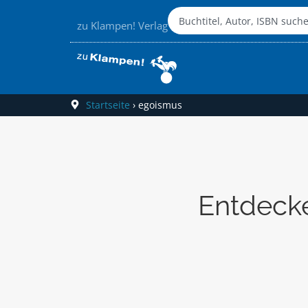
zu Klampen! Verlag
Startseite
›
egoismus
Entdecke