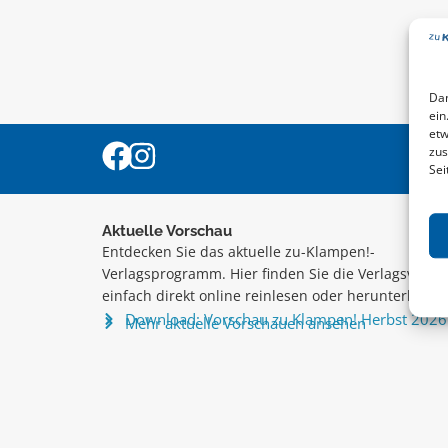
Dam
ein
etw
zus
Sei
Aktuelle Vorschau
Entdecken Sie das aktuelle zu-Klampen!-
Verlagsprogramm. Hier finden Sie die Verlagsvorsc
einfach direkt online reinlesen oder herunterladen
Download: Vorschau zu Klampen! Herbst 2026
Mehr aktuelle Vorschauen ansehen