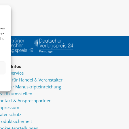
ies
n –
cht
ice & Infos
resseservice
ervice für Handel & Veranstalter
nfos zur Manuskripteinreichung
raktikumsstellen
ontakt & Ansprechpartner
mpressum
atenschutz
roduktsicherheit
ookie-Einstellungen