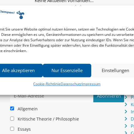
Keine weiteren Inhalte...
it Sie unsere Website optimal nutzen können, setzen wir Technologien wie Cook
. Diese ermöglichen es uns, Geräteinformationen zu speichern und zu verarbeite
a zur Analyse des Surfverhaltens oder zur Nutzung eindeutiger IDs. Wenn Sie ni
timmen oder Ihre Einwilligung später widerrufen, kann dies die Funktionalität der
te einschränken.
Newsletter
Serv
Alle akzeptieren
Nur Essenzielle
Einstellungen
News zu aktuellen Neuheiten und Nachrichten im zu
P
hau –
Klampen! Verlag – jederzeit wieder abbestellbar.
S
Cookie-Richtlinie
Datenschutz
Impressum
.
I
P
K
Allgemein
I
D
Kritische Theorie / Philosophie
P
Essays
C