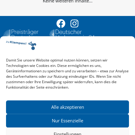
Keine weiteren Inhalte...
Damit Sie unsere Website optimal nutzen können, setzen wir
Aktuelle Vorschau
Technologien wie Cookies ein. Diese ermöglichen es uns,
Entdecken Sie das aktuelle zu-Klampen!-Verlagsprogramm.
Geräteinformationen zu speichern und zu verarbeiten – etwa zur Analyse
Hier finden Sie die Verlagsvorschau – einfach direkt online
des Surfverhaltens oder zur Nutzung eindeutiger IDs. Wenn Sie nicht
reinlesen oder herunterladen.
zustimmen oder Ihre Einwilligung später widerrufen, kann dies die
Download: Vorschau zu Klampen! Herbst 2026
Funktionalität der Seite einschränken.
Mehr aktuelle Vorschauen ansehen
Newsletter
News zu aktuellen Neuheiten und Nachrichten im zu Klampen!
Alle akzeptieren
Verlag – jederzeit wieder abbestellbar.
Nur Essenzielle
Einstellungen