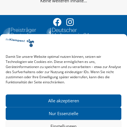
Keine weiteren Inhalte...
Damit Sie unsere Website optimal nutzen können, setzen wir
Aktuelle Vorschau
Technologien wie Cookies ein. Diese ermöglichen es uns,
Entdecken Sie das aktuelle zu-Klampen!-Verlagsprogramm.
Geräteinformationen zu speichern und zu verarbeiten – etwa zur Analyse
Hier finden Sie die Verlagsvorschau – einfach direkt online
des Surfverhaltens oder zur Nutzung eindeutiger IDs. Wenn Sie nicht
reinlesen oder herunterladen.
zustimmen oder Ihre Einwilligung später widerrufen, kann dies die
Download: Vorschau zu Klampen! Herbst 2026
Funktionalität der Seite einschränken.
Mehr aktuelle Vorschauen ansehen
Newsletter
News zu aktuellen Neuheiten und Nachrichten im zu Klampen!
Alle akzeptieren
Verlag – jederzeit wieder abbestellbar.
Nur Essenzielle
Einstellungen