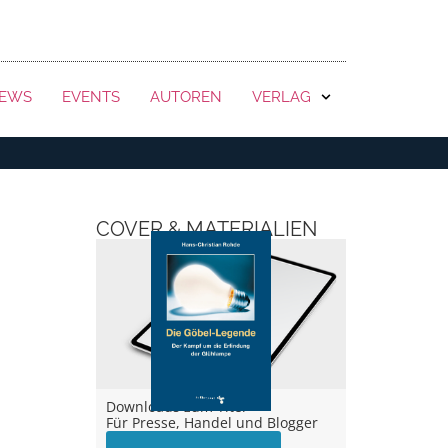
KONTAKT
EWS
EVENTS
AUTOREN
VERLAG
COVER & MATERIALIEN
Downloads zum Titel –
Für Presse, Handel und Blogger