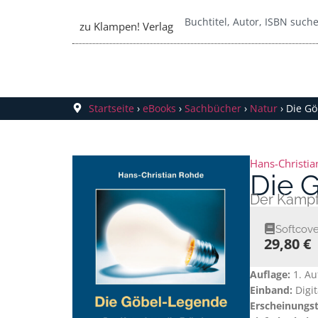
zu Klampen! Verlag
Startseite
›
eBooks
›
Sachbücher
›
Natur
›
Die Gö
Hans-Christi
Die 
Der Kampf
Softcove
29,80 €
Auflage:
1. Au
Einband:
Digi
Erscheinungs