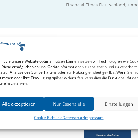
Financial Times Deutschland
, unb
it Sie unsere Website optimal nutzen können, setzen wir Technologien wie Cook
. Diese ermöglichen es uns, Geräteinformationen zu speichern und zu verarbeite
s-Christian Rohde
a zur Analyse des Surfverhaltens oder zur Nutzung eindeutiger IDs. Wenn Sie ni
timmen oder Ihre Einwilligung später widerrufen, kann dies die Funktionalität der
te einschränken.
Alle akzeptieren
Nur Essenzielle
Einstellungen
Cookie-Richtlinie
Datenschutz
Impressum