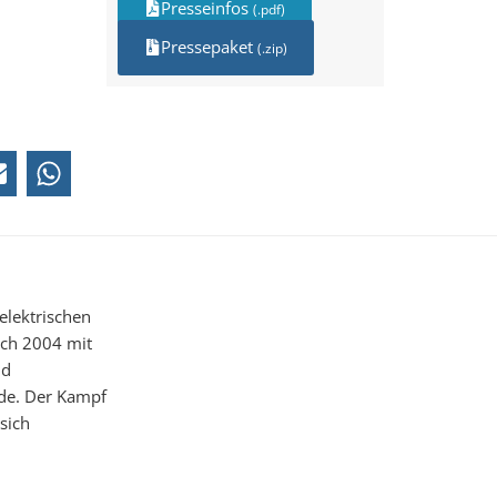
Presseinfos
(.pdf)
Pressepaket
(.zip)
elektrischen
och 2004 mit
nd
de. Der Kampf
sich