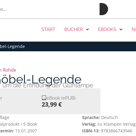
PRESSE
START
BÜCHER
EBOOKS
N
bel-Legende
an Rohde
Göbel-Legende
 um die Erfindung der Glühlampe
r
eBook (ePUB)
23,99 €
flage
Sprache:
Deutsch
talprodukt / E-Book
Verlag:
zu Klampen Verlag
termin:
15.01.2007
ISBN-13:
9783866743946