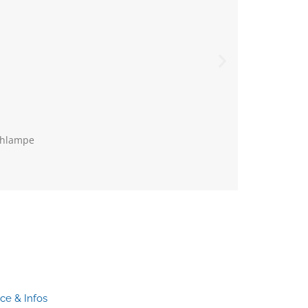
ühlampe
ice & Infos