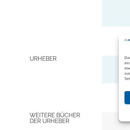
URHEBER
Dam
ein
Han
etw
zus
Sei
WEITERE BÜCHER
DER URHEBER