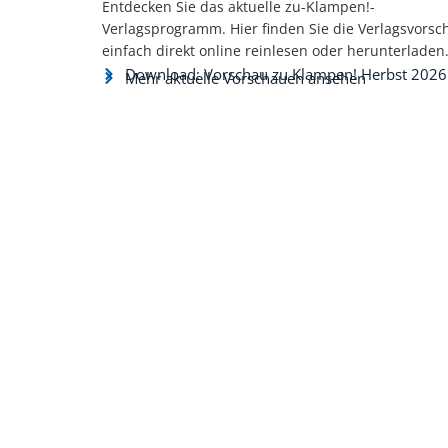
Entdecken Sie das aktuelle zu-Klampen!-
Verlagsprogramm. Hier finden Sie die Verlagsvorsc
einfach direkt online reinlesen oder herunterladen
Download: Vorschau zu Klampen! Herbst 2026
Mehr aktuelle Vorschauen ansehen