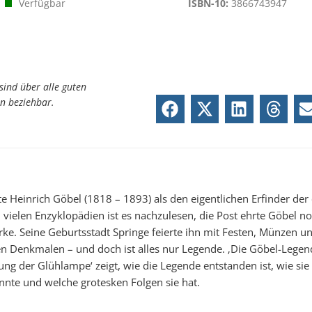
Verfügbar
ISBN-10:
3866743947
sind über alle guten
n beziehbar.
te Heinrich Göbel (1818 – 1893) als den eigentlichen Erfinder der 
 vielen Enzyklopädien ist es nachzulesen, die Post ehrte Göbel n
rke. Seine Geburtsstadt Springe feierte ihn mit Festen, Münzen u
 Denkmalen – und doch ist alles nur Legende. ‚Die Göbel-Legen
ung der Glühlampe‘ zeigt, wie die Legende entstanden ist, wie sie 
nnte und welche grotesken Folgen sie hat.