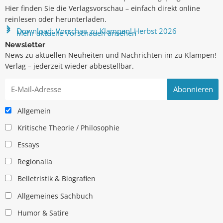
Hier finden Sie die Verlagsvorschau – einfach direkt online
reinlesen oder herunterladen.
Download: Vorschau zu Klampen! Herbst 2026
Mehr aktuelle Vorschauen ansehen
Newsletter
News zu aktuellen Neuheiten und Nachrichten im zu Klampen!
Verlag – jederzeit wieder abbestellbar.
Allgemein
Kritische Theorie / Philosophie
Essays
Regionalia
Belletristik & Biografien
Allgemeines Sachbuch
Humor & Satire