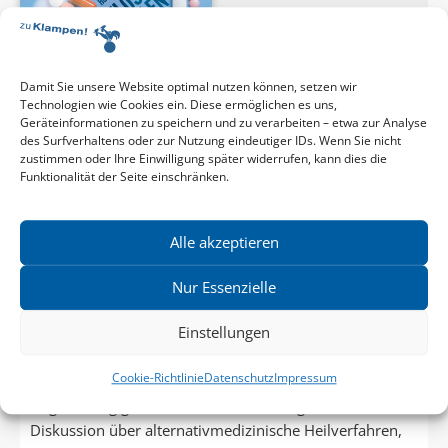
Damit Sie unsere Website optimal nutzen können, setzen wir
Technologien wie Cookies ein. Diese ermöglichen es uns,
Geräteinformationen zu speichern und zu verarbeiten – etwa zur Analyse
des Surfverhaltens oder zur Nutzung eindeutiger IDs. Wenn Sie nicht
zustimmen oder Ihre Einwilligung später widerrufen, kann dies die
Funktionalität der Seite einschränken.
Alle akzeptieren
Hans-Josef Fritschi
Nur Essenzielle
ALTERNATIVLOSES HEILEN
Einstellungen
Welche Medizin wir bekommen, wenn Globuli &
Co. verschwunden sind
Cookie-Richtlinie
Datenschutz
Impressum
Gegenwärtig gibt es eine neuentfachte gesellschaftliche
Diskussion über alternativmedizinische Heilverfahren,