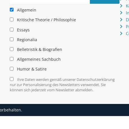
K
Allgemein
I
D
Kritische Theorie / Philosophie
P
Essays
C
Regionalia
Belletristik & Biografien
Allgemeines Sachbuch
Humor & Satire
Ihre Daten werden gemäß unserer Datenschutzerklärung
nur zur Personalisierung des Newsletters verwendet. Sie
können sich jederzeit vom Newsletter abmelden.
vorbehalten.