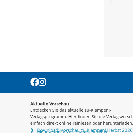
Aktuelle Vorschau
Entdecken Sie das aktuelle zu-Klampen!-
Verlagsprogramm. Hier finden Sie die Verlagsvorsc
einfach direkt online reinlesen oder herunterladen
Download: Vorschau zu Klampen! Herbst 2026
Mehr aktuelle Vorschauen ansehen