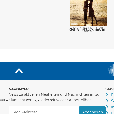
MARTIN CREUTZIG
Geh ein Stück mit mir
Roman
Newsletter
Serv
News zu aktuellen Neuheiten und Nachrichten im zu
P
hau –
Klampen! Verlag – jederzeit wieder abbestellbar.
S
.
I
P