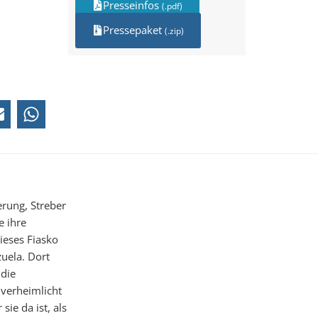
Presseinfos
(.pdf)
Pressepaket
(.zip)
erung, Streber
e ihre
ieses Fiasko
uela. Dort
 die
 verheimlicht
sie da ist, als