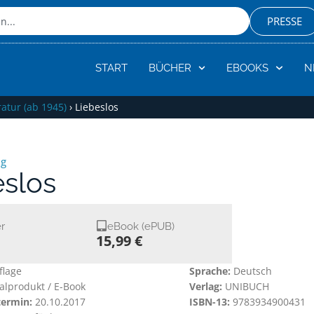
PRESSE
START
BÜCHER
EBOOKS
N
atur (ab 1945)
›
Liebeslos
ig
eslos
r
eBook (ePUB)
15,99 €
flage
Sprache:
Deutsch
talprodukt / E-Book
Verlag:
UNIBUCH
termin:
20.10.2017
ISBN-13:
9783934900431