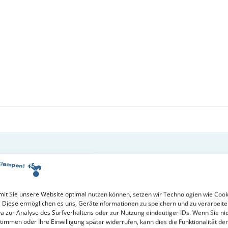
Ein Unterhaltungsroman aus der Feder eines Bauunternehm
Klaus Pohlmann in:
Niedersächsische Wirtsc
it Sie unsere Website optimal nutzen können, setzen wir Technologien wie Cook
. Diese ermöglichen es uns, Geräteinformationen zu speichern und zu verarbeite
a zur Analyse des Surfverhaltens oder zur Nutzung eindeutiger IDs. Wenn Sie ni
timmen oder Ihre Einwilligung später widerrufen, kann dies die Funktionalität der