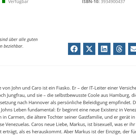
Verfügbar
ISBN-10:
3934900437
sind über alle guten
n beziehbar.
 von John und Caro ist ein Fiasko. Er – der IT-Leiter einer Versich
h Jungfrau, und sie – die selbstbewusste Coole aus Hamburg, di
rsetzung nach Hannover als persönliche Beleidigung empfindet. D
 Johns Leben fundamental: Er beginnt eine neue Existenz in Venez
ch in Carmen, die ältere Tochter seiner Gastfamilie, und er gerät in
se Venezuelas. Caros neue Liebe, Markus, ist bisexuell, was er ihr
 erträgt, als es herauskommt. Aber Markus ist der Einzige, der für 