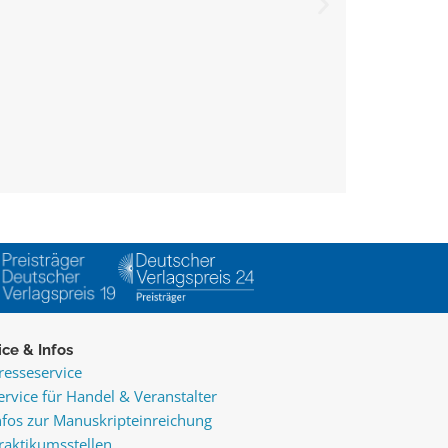
ice & Infos
resseservice
ervice für Handel & Veranstalter
nfos zur Manuskripteinreichung
raktikumsstellen