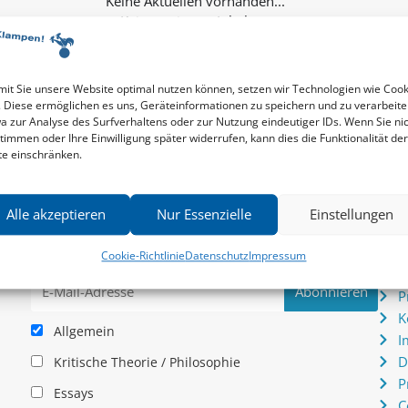
Keine weiteren Inhalte...
it Sie unsere Website optimal nutzen können, setzen wir Technologien wie Cook
. Diese ermöglichen es uns, Geräteinformationen zu speichern und zu verarbeite
a zur Analyse des Surfverhaltens oder zur Nutzung eindeutiger IDs. Wenn Sie ni
timmen oder Ihre Einwilligung später widerrufen, kann dies die Funktionalität der
te einschränken.
Newsletter
Serv
Alle akzeptieren
Nur Essenzielle
Einstellungen
News zu aktuellen Neuheiten und Nachrichten im zu
P
hau –
Klampen! Verlag – jederzeit wieder abbestellbar.
S
Cookie-Richtlinie
Datenschutz
Impressum
.
I
P
K
Allgemein
I
D
Kritische Theorie / Philosophie
P
Essays
C