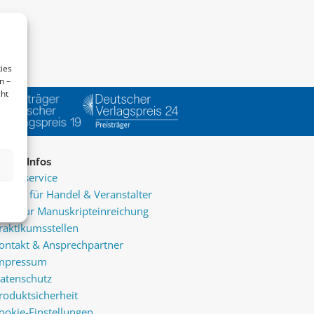
ies
n –
cht
ice & Infos
resseservice
ervice für Handel & Veranstalter
nfos zur Manuskripteinreichung
raktikumsstellen
ontakt & Ansprechpartner
mpressum
atenschutz
roduktsicherheit
ookie-Einstellungen