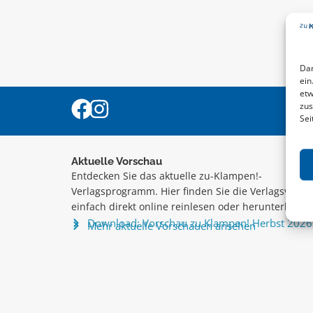
Dam
ein
etw
zus
Sei
Aktuelle Vorschau
Entdecken Sie das aktuelle zu-Klampen!-
Verlagsprogramm. Hier finden Sie die Verlagsvorsc
einfach direkt online reinlesen oder herunterladen
Download: Vorschau zu Klampen! Herbst 2026
Mehr aktuelle Vorschauen ansehen