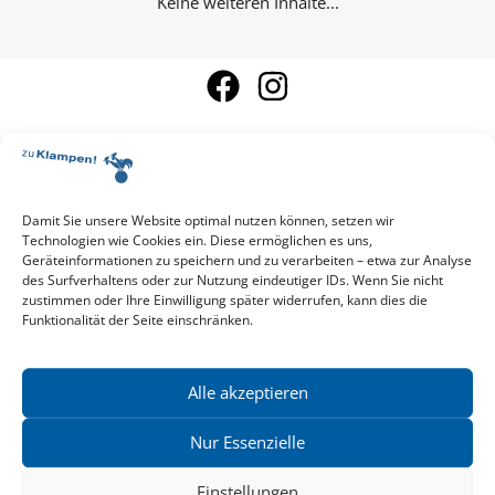
Keine weiteren Inhalte...
Damit Sie unsere Website optimal nutzen können, setzen wir
Aktuelle Vorschau
Technologien wie Cookies ein. Diese ermöglichen es uns,
Entdecken Sie das aktuelle zu-Klampen!-Verlagsprogramm.
Geräteinformationen zu speichern und zu verarbeiten – etwa zur Analyse
Hier finden Sie die Verlagsvorschau – einfach direkt online
des Surfverhaltens oder zur Nutzung eindeutiger IDs. Wenn Sie nicht
reinlesen oder herunterladen.
zustimmen oder Ihre Einwilligung später widerrufen, kann dies die
Download: Vorschau zu Klampen! Herbst 2026
Funktionalität der Seite einschränken.
Mehr aktuelle Vorschauen ansehen
Newsletter
News zu aktuellen Neuheiten und Nachrichten im zu Klampen!
Alle akzeptieren
Verlag – jederzeit wieder abbestellbar.
Nur Essenzielle
Einstellungen