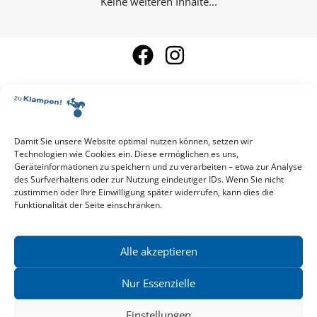
Keine weiteren Inhalte...
Damit Sie unsere Website optimal nutzen können, setzen wir
Aktuelle Vorschau
Technologien wie Cookies ein. Diese ermöglichen es uns,
Entdecken Sie das aktuelle zu-Klampen!-Verlagsprogramm.
Geräteinformationen zu speichern und zu verarbeiten – etwa zur Analyse
Hier finden Sie die Verlagsvorschau – einfach direkt online
des Surfverhaltens oder zur Nutzung eindeutiger IDs. Wenn Sie nicht
reinlesen oder herunterladen.
zustimmen oder Ihre Einwilligung später widerrufen, kann dies die
Download: Vorschau zu Klampen! Herbst 2026
Funktionalität der Seite einschränken.
Mehr aktuelle Vorschauen ansehen
Newsletter
News zu aktuellen Neuheiten und Nachrichten im zu Klampen!
Alle akzeptieren
Verlag – jederzeit wieder abbestellbar.
Nur Essenzielle
Einstellungen