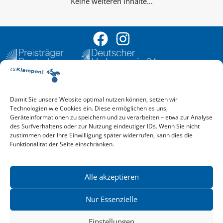
Keine weiteren Inhalte...
Damit Sie unsere Website optimal nutzen können, setzen wir
Aktuelle Vorschau
Technologien wie Cookies ein. Diese ermöglichen es uns,
Entdecken Sie das aktuelle zu-Klampen!-Verlagsprogramm.
Geräteinformationen zu speichern und zu verarbeiten – etwa zur Analyse
Hier finden Sie die Verlagsvorschau – einfach direkt online
des Surfverhaltens oder zur Nutzung eindeutiger IDs. Wenn Sie nicht
reinlesen oder herunterladen.
zustimmen oder Ihre Einwilligung später widerrufen, kann dies die
Download: Vorschau zu Klampen! Herbst 2026
Funktionalität der Seite einschränken.
Mehr aktuelle Vorschauen ansehen
Newsletter
News zu aktuellen Neuheiten und Nachrichten im zu Klampen!
Alle akzeptieren
Verlag – jederzeit wieder abbestellbar.
Nur Essenzielle
Einstellungen