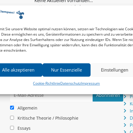
Keine weiteren Inhalte...
it Sie unsere Website optimal nutzen können, setzen wir Technologien wie Cook
. Diese ermöglichen es uns, Geräteinformationen zu speichern und zu verarbeite
a zur Analyse des Surfverhaltens oder zur Nutzung eindeutiger IDs. Wenn Sie ni
timmen oder Ihre Einwilligung später widerrufen, kann dies die Funktionalität der
te einschränken.
Newsletter
Serv
Alle akzeptieren
Nur Essenzielle
Einstellungen
News zu aktuellen Neuheiten und Nachrichten im zu
P
hau –
Klampen! Verlag – jederzeit wieder abbestellbar.
S
Cookie-Richtlinie
Datenschutz
Impressum
.
I
P
K
Allgemein
I
D
Kritische Theorie / Philosophie
P
Essays
C