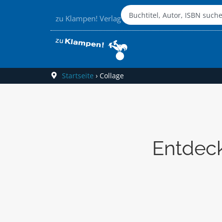
zu Klampen! Verlag
Startseite
›
Collage
Entdeck