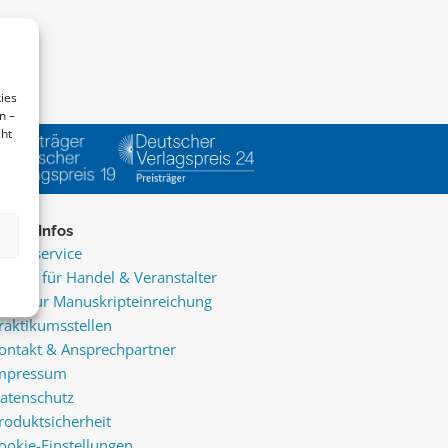
ies
n –
cht
ice & Infos
resseservice
ervice für Handel & Veranstalter
nfos zur Manuskripteinreichung
raktikumsstellen
ontakt & Ansprechpartner
mpressum
atenschutz
roduktsicherheit
ookie-Einstellungen