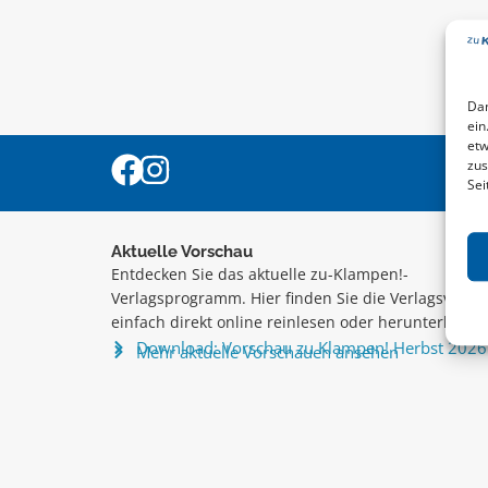
Dam
ein
etw
zus
Sei
Aktuelle Vorschau
Entdecken Sie das aktuelle zu-Klampen!-
Verlagsprogramm. Hier finden Sie die Verlagsvorsc
einfach direkt online reinlesen oder herunterladen
Download: Vorschau zu Klampen! Herbst 2026
Mehr aktuelle Vorschauen ansehen