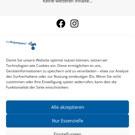
Keine weiteren Inhalte...
Damit Sie unsere Website optimal nutzen können, setzen wir
Aktuelle Vorschau
Technologien wie Cookies ein. Diese ermöglichen es uns,
Entdecken Sie das aktuelle zu-Klampen!-Verlagsprogramm.
Geräteinformationen zu speichern und zu verarbeiten – etwa zur Analyse
Hier finden Sie die Verlagsvorschau – einfach direkt online
des Surfverhaltens oder zur Nutzung eindeutiger IDs. Wenn Sie nicht
reinlesen oder herunterladen.
zustimmen oder Ihre Einwilligung später widerrufen, kann dies die
Download: Vorschau zu Klampen! Herbst 2026
Funktionalität der Seite einschränken.
Mehr aktuelle Vorschauen ansehen
Newsletter
News zu aktuellen Neuheiten und Nachrichten im zu Klampen!
Alle akzeptieren
Verlag – jederzeit wieder abbestellbar.
Nur Essenzielle
Einstellungen