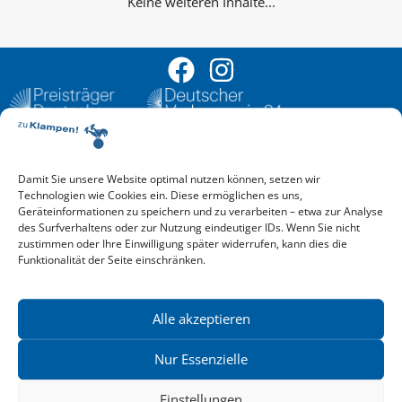
Keine weiteren Inhalte...
Damit Sie unsere Website optimal nutzen können, setzen wir
Aktuelle Vorschau
Technologien wie Cookies ein. Diese ermöglichen es uns,
Entdecken Sie das aktuelle zu-Klampen!-Verlagsprogramm.
Geräteinformationen zu speichern und zu verarbeiten – etwa zur Analyse
Hier finden Sie die Verlagsvorschau – einfach direkt online
des Surfverhaltens oder zur Nutzung eindeutiger IDs. Wenn Sie nicht
reinlesen oder herunterladen.
zustimmen oder Ihre Einwilligung später widerrufen, kann dies die
Download: Vorschau zu Klampen! Herbst 2026
Funktionalität der Seite einschränken.
Mehr aktuelle Vorschauen ansehen
Newsletter
News zu aktuellen Neuheiten und Nachrichten im zu Klampen!
Alle akzeptieren
Verlag – jederzeit wieder abbestellbar.
Nur Essenzielle
Einstellungen