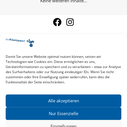
Keine weiteren Inhalte...
Damit Sie unsere Website optimal nutzen können, setzen wir
Aktuelle Vorschau
Technologien wie Cookies ein. Diese ermöglichen es uns,
Entdecken Sie das aktuelle zu-Klampen!-Verlagsprogramm.
Geräteinformationen zu speichern und zu verarbeiten – etwa zur Analyse
Hier finden Sie die Verlagsvorschau – einfach direkt online
des Surfverhaltens oder zur Nutzung eindeutiger IDs. Wenn Sie nicht
reinlesen oder herunterladen.
zustimmen oder Ihre Einwilligung später widerrufen, kann dies die
Download: Vorschau zu Klampen! Herbst 2026
Funktionalität der Seite einschränken.
Mehr aktuelle Vorschauen ansehen
Newsletter
News zu aktuellen Neuheiten und Nachrichten im zu Klampen!
Alle akzeptieren
Verlag – jederzeit wieder abbestellbar.
Nur Essenzielle
Einstellungen