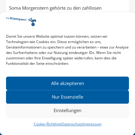
Soma Morgenstern gehörte zu den zahllosen
Schriftstellern, die vom Nationalsozialismus ins Exil
gezwungen wurden. Er musste emigrieren, bevor er sich
als Schriftsteller einen Namen hatte ...
Damit Sie unsere Website optimal nutzen können, setzen wir
Technologien wie Cookies ein. Diese ermöglichen es uns,
Geräteinformationen zu speichern und zu verarbeiten – etwa zur Analyse
des Surfverhaltens oder zur Nutzung eindeutiger IDs. Wenn Sie nicht
zustimmen oder Ihre Einwilligung später widerrufen, kann dies die
Funktionalität der Seite einschränken.
Zum Buch
28,00 €
Alle akzeptieren
Softcover
240 Seiten
18.03.2021
ISBN 9783866747968
Nur Essenzielle
Einstellungen
Cookie-Richtlinie
Datenschutz
Impressum