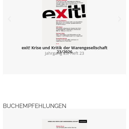
exit! Krise und Kritik der Warengesellschaft
exit! Kr
23/2026
Jahrgang 23, Heft 23
BUCHEMPFEHLUNGEN