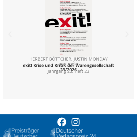
HERBERT BÖTTCHER
,
JUSTIN MONDAY
Psyc
und mehr
exit! Krise und Kritik der Warengesellschaft
23/2026
Jahrgang 23, Heft 23