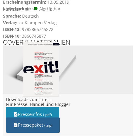
Erscheinungstermin:
13.05.2019
Lieferbarkeit:
Verfügbar
Format:
14,80 ×
21,00 cm
Sprache:
Deutsch
Verlag:
zu Klampen Verlag
ISBN-13:
9783866745872
ISBN-10:
3866745877
COVER & MATERIALIEN
Downloads zum Titel –
Für Presse, Handel und Blogger
Presseinfos
(.pdf)
Pressepaket
(.zip)