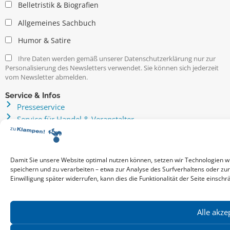
Belletristik & Biografien
Allgemeines Sachbuch
Humor & Satire
Ihre Daten werden gemäß unserer Datenschutzerklärung nur zur
Personalisierung des Newsletters verwendet. Sie können sich jederzeit
vom Newsletter abmelden.
Service & Infos
Presseservice
Service für Handel & Veranstalter
Infos zur Manuskripteinreichung
Praktikumsstellen
Kontakt & Ansprechpartner
Damit Sie unsere Website optimal nutzen können, setzen wir Technologien w
Impressum
speichern und zu verarbeiten – etwa zur Analyse des Surfverhaltens oder zu
Einwilligung später widerrufen, kann dies die Funktionalität der Seite einschr
Datenschutz
Produktsicherheit
Cookie-Einstellungen
Alle akze