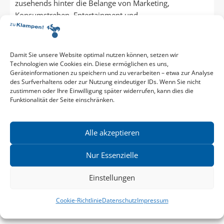
zusehends hinter die Belange von Marketing,
Konsumstreben, Entertainment und
Investoreninteressen zuru¨ckzutreten. Der damit
einhergehende Verfall unseres Lebensumfeldes wird ...
Damit Sie unsere Website optimal nutzen können, setzen wir
Technologien wie Cookies ein. Diese ermöglichen es uns,
Geräteinformationen zu speichern und zu verarbeiten – etwa zur Analyse
des Surfverhaltens oder zur Nutzung eindeutiger IDs. Wenn Sie nicht
zustimmen oder Ihre Einwilligung später widerrufen, kann dies die
Funktionalität der Seite einschränken.
Zum Buch
18,00 €
Alle akzeptieren
Softcover
128 Seiten
17.12.2020
ISBN 9783866747920
Nur Essenzielle
Einstellungen
Cookie-Richtlinie
Datenschutz
Impressum