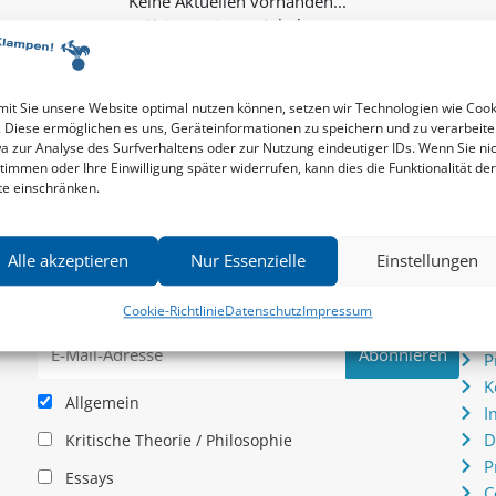
Keine weiteren Inhalte...
it Sie unsere Website optimal nutzen können, setzen wir Technologien wie Cook
. Diese ermöglichen es uns, Geräteinformationen zu speichern und zu verarbeite
a zur Analyse des Surfverhaltens oder zur Nutzung eindeutiger IDs. Wenn Sie ni
timmen oder Ihre Einwilligung später widerrufen, kann dies die Funktionalität der
te einschränken.
Newsletter
Serv
Alle akzeptieren
Nur Essenzielle
Einstellungen
News zu aktuellen Neuheiten und Nachrichten im zu
P
hau –
Klampen! Verlag – jederzeit wieder abbestellbar.
S
Cookie-Richtlinie
Datenschutz
Impressum
.
I
P
K
Allgemein
I
D
Kritische Theorie / Philosophie
P
Essays
C