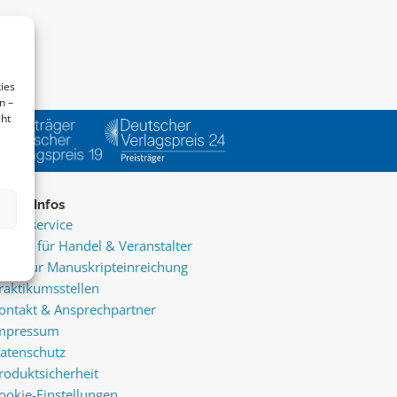
ies
n –
cht
ice & Infos
resseservice
ervice für Handel & Veranstalter
nfos zur Manuskripteinreichung
raktikumsstellen
ontakt & Ansprechpartner
mpressum
atenschutz
roduktsicherheit
ookie-Einstellungen