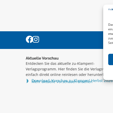
Dam
ein
etw
zus
Sei
Aktuelle Vorschau
Entdecken Sie das aktuelle zu-Klampen!-
Verlagsprogramm. Hier finden Sie die Verlagsvorsc
einfach direkt online reinlesen oder herunterladen
Download: Vorschau zu Klampen! Herbst 2026
Mehr aktuelle Vorschauen ansehen