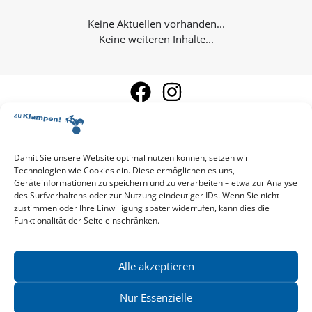
Keine weiteren Inhalte...
Damit Sie unsere Website optimal nutzen können, setzen wir
Technologien wie Cookies ein. Diese ermöglichen es uns,
Aktuelle Vorschau
Geräteinformationen zu speichern und zu verarbeiten – etwa zur Analyse
Entdecken Sie das aktuelle zu-Klampen!-Verlagsprogramm.
des Surfverhaltens oder zur Nutzung eindeutiger IDs. Wenn Sie nicht
Hier finden Sie die Verlagsvorschau – einfach direkt online
zustimmen oder Ihre Einwilligung später widerrufen, kann dies die
Funktionalität der Seite einschränken.
reinlesen oder herunterladen.
Download: Vorschau zu Klampen! Herbst 2026
Mehr aktuelle Vorschauen ansehen
Newsletter
Alle akzeptieren
News zu aktuellen Neuheiten und Nachrichten im zu Klampen!
Verlag – jederzeit wieder abbestellbar.
Nur Essenzielle