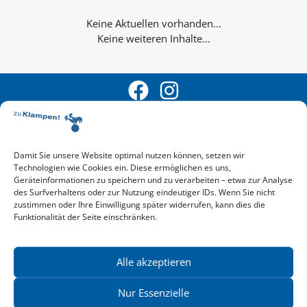
Keine weiteren Inhalte...
Damit Sie unsere Website optimal nutzen können, setzen wir
Technologien wie Cookies ein. Diese ermöglichen es uns,
Aktuelle Vorschau
Geräteinformationen zu speichern und zu verarbeiten – etwa zur Analyse
Entdecken Sie das aktuelle zu-Klampen!-Verlagsprogramm.
des Surfverhaltens oder zur Nutzung eindeutiger IDs. Wenn Sie nicht
Hier finden Sie die Verlagsvorschau – einfach direkt online
zustimmen oder Ihre Einwilligung später widerrufen, kann dies die
Funktionalität der Seite einschränken.
reinlesen oder herunterladen.
Download: Vorschau zu Klampen! Herbst 2026
Mehr aktuelle Vorschauen ansehen
Newsletter
Alle akzeptieren
News zu aktuellen Neuheiten und Nachrichten im zu Klampen!
Verlag – jederzeit wieder abbestellbar.
Nur Essenzielle