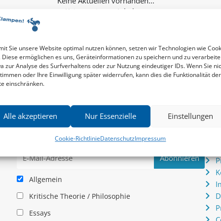
Keine weiteren Inhalte...
it Sie unsere Website optimal nutzen können, setzen wir Technologien wie Cook
. Diese ermöglichen es uns, Geräteinformationen zu speichern und zu verarbeite
a zur Analyse des Surfverhaltens oder zur Nutzung eindeutiger IDs. Wenn Sie ni
timmen oder Ihre Einwilligung später widerrufen, kann dies die Funktionalität der
te einschränken.
Newsletter
Serv
Alle akzeptieren
Nur Essenzielle
Einstellungen
News zu aktuellen Neuheiten und Nachrichten im zu
P
hau –
Klampen! Verlag – jederzeit wieder abbestellbar.
S
Cookie-Richtlinie
Datenschutz
Impressum
.
I
P
K
Allgemein
I
D
Kritische Theorie / Philosophie
P
Essays
C