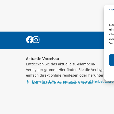
Dam
ein
etw
zus
Sei
Aktuelle Vorschau
Entdecken Sie das aktuelle zu-Klampen!-
Verlagsprogramm. Hier finden Sie die Verlagsvorsc
einfach direkt online reinlesen oder herunterladen
Download: Vorschau zu Klampen! Herbst 2026
Mehr aktuelle Vorschauen ansehen