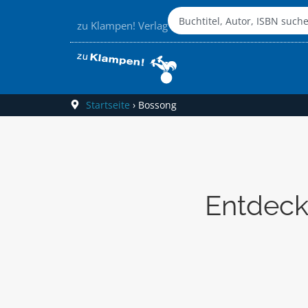
zu Klampen! Verlag
Startseite
›
Bossong
Entdeck