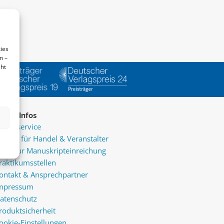
ies
n –
cht
ice & Infos
resseservice
ervice für Handel & Veranstalter
nfos zur Manuskripteinreichung
raktikumsstellen
ontakt & Ansprechpartner
mpressum
atenschutz
roduktsicherheit
ookie-Einstellungen