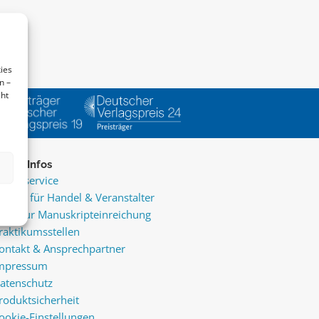
ies
n –
cht
ice & Infos
resseservice
ervice für Handel & Veranstalter
nfos zur Manuskripteinreichung
raktikumsstellen
ontakt & Ansprechpartner
mpressum
atenschutz
roduktsicherheit
ookie-Einstellungen