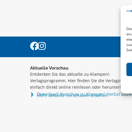
Dam
ein
etw
zus
Sei
Aktuelle Vorschau
Entdecken Sie das aktuelle zu-Klampen!-
Verlagsprogramm. Hier finden Sie die Verlagsvorsc
einfach direkt online reinlesen oder herunterladen
Download: Vorschau zu Klampen! Herbst 2026
Mehr aktuelle Vorschauen ansehen