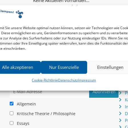
Keine weiteren Inhalte...
it Sie unsere Website optimal nutzen können, setzen wir Technologien wie Cook
. Diese ermöglichen es uns, Geräteinformationen zu speichern und zu verarbeite
a zur Analyse des Surfverhaltens oder zur Nutzung eindeutiger IDs. Wenn Sie ni
timmen oder Ihre Einwilligung später widerrufen, kann dies die Funktionalität der
te einschränken.
Newsletter
Serv
Alle akzeptieren
Nur Essenzielle
Einstellungen
News zu aktuellen Neuheiten und Nachrichten im zu
P
hau –
Klampen! Verlag – jederzeit wieder abbestellbar.
S
Cookie-Richtlinie
Datenschutz
Impressum
.
I
P
K
Allgemein
I
D
Kritische Theorie / Philosophie
P
Essays
C