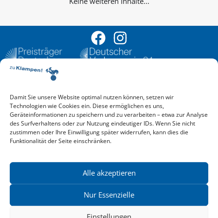
Keine weiteren Inhalte...
Damit Sie unsere Website optimal nutzen können, setzen wir
Aktuelle Vorschau
Technologien wie Cookies ein. Diese ermöglichen es uns,
Entdecken Sie das aktuelle zu-Klampen!-Verlagsprogramm.
Geräteinformationen zu speichern und zu verarbeiten – etwa zur Analyse
Hier finden Sie die Verlagsvorschau – einfach direkt online
des Surfverhaltens oder zur Nutzung eindeutiger IDs. Wenn Sie nicht
reinlesen oder herunterladen.
zustimmen oder Ihre Einwilligung später widerrufen, kann dies die
Download: Vorschau zu Klampen! Herbst 2026
Funktionalität der Seite einschränken.
Mehr aktuelle Vorschauen ansehen
Newsletter
News zu aktuellen Neuheiten und Nachrichten im zu Klampen!
Alle akzeptieren
Verlag – jederzeit wieder abbestellbar.
Nur Essenzielle
Einstellungen