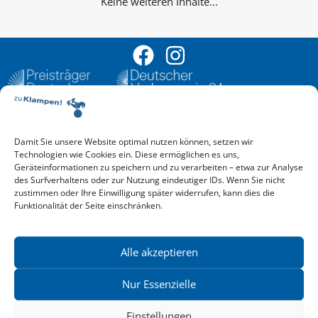
Keine weiteren Inhalte...
Damit Sie unsere Website optimal nutzen können, setzen wir
Aktuelle Vorschau
Technologien wie Cookies ein. Diese ermöglichen es uns,
Entdecken Sie das aktuelle zu-Klampen!-Verlagsprogramm.
Geräteinformationen zu speichern und zu verarbeiten – etwa zur Analyse
Hier finden Sie die Verlagsvorschau – einfach direkt online
des Surfverhaltens oder zur Nutzung eindeutiger IDs. Wenn Sie nicht
reinlesen oder herunterladen.
zustimmen oder Ihre Einwilligung später widerrufen, kann dies die
Download: Vorschau zu Klampen! Herbst 2026
Funktionalität der Seite einschränken.
Mehr aktuelle Vorschauen ansehen
Newsletter
News zu aktuellen Neuheiten und Nachrichten im zu Klampen!
Alle akzeptieren
Verlag – jederzeit wieder abbestellbar.
Nur Essenzielle
Einstellungen