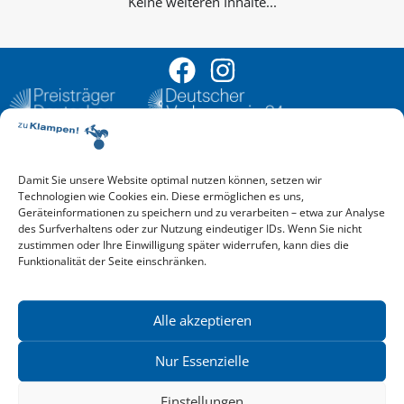
Keine weiteren Inhalte...
Damit Sie unsere Website optimal nutzen können, setzen wir
Aktuelle Vorschau
Technologien wie Cookies ein. Diese ermöglichen es uns,
Entdecken Sie das aktuelle zu-Klampen!-Verlagsprogramm.
Geräteinformationen zu speichern und zu verarbeiten – etwa zur Analyse
Hier finden Sie die Verlagsvorschau – einfach direkt online
des Surfverhaltens oder zur Nutzung eindeutiger IDs. Wenn Sie nicht
reinlesen oder herunterladen.
zustimmen oder Ihre Einwilligung später widerrufen, kann dies die
Download: Vorschau zu Klampen! Herbst 2026
Funktionalität der Seite einschränken.
Mehr aktuelle Vorschauen ansehen
Newsletter
News zu aktuellen Neuheiten und Nachrichten im zu Klampen!
Alle akzeptieren
Verlag – jederzeit wieder abbestellbar.
Nur Essenzielle
Einstellungen