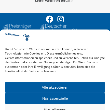
Keine weiteren Inhalte...
Damit Sie unsere Website optimal nutzen können, setzen wir
Aktuelle Vorschau
Technologien wie Cookies ein. Diese ermöglichen es uns,
Entdecken Sie das aktuelle zu-Klampen!-Verlagsprogramm.
Geräteinformationen zu speichern und zu verarbeiten – etwa zur Analyse
Hier finden Sie die Verlagsvorschau – einfach direkt online
des Surfverhaltens oder zur Nutzung eindeutiger IDs. Wenn Sie nicht
reinlesen oder herunterladen.
zustimmen oder Ihre Einwilligung später widerrufen, kann dies die
Download: Vorschau zu Klampen! Herbst 2026
Funktionalität der Seite einschränken.
Mehr aktuelle Vorschauen ansehen
Newsletter
News zu aktuellen Neuheiten und Nachrichten im zu Klampen!
Alle akzeptieren
Verlag – jederzeit wieder abbestellbar.
Nur Essenzielle
Einstellungen