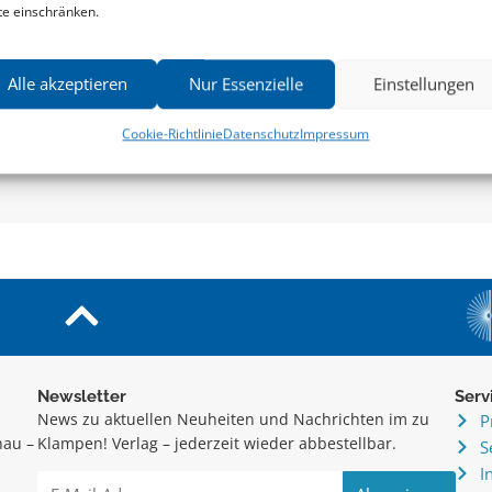
te einschränken.
Alle akzeptieren
Nur Essenzielle
Einstellungen
VITTORIO HÖSLE
Cookie-Richtlinie
Datenschutz
Impressum
Dialog mit Gómez Dávila
naphorismen, Variationen,
Korollarien
Newsletter
Serv
News zu aktuellen Neuheiten und Nachrichten im zu
P
hau –
Klampen! Verlag – jederzeit wieder abbestellbar.
S
.
I