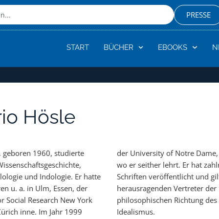
PRESSE
START
BÜCHER
EBOOKS
N
rio Hösle
e, geboren 1960, studierte
of Notre Dame, Indiana, an,
Wissenschaftsgeschichte,
 lehrt. Er hat zahlreiche
lologie und Indologie. Er hatte
ffentlicht und gilt als einer der
en u. a. in Ulm, Essen, der
enden Vertreter der
r Social Research New York
en Richtung des objektiven
ürich inne. Im Jahr 1999
Idealismus.