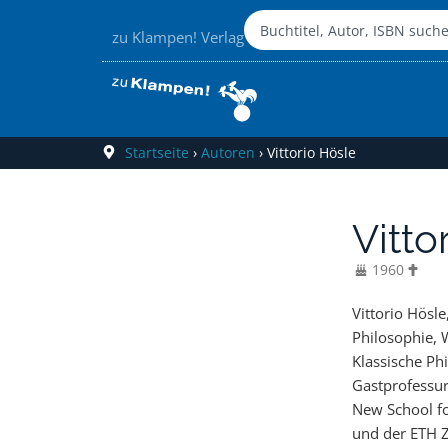
zu Klampen! Verlag
Startseite
›
Autoren
›
Vittorio Hösle
Vitto
1960
Vittorio Hösl
der University 
Philosophie, 
wo er seither
Klassische Phi
Schriften verö
Gastprofessur
herausrag
New School fo
philosophisch
und der ETH Z