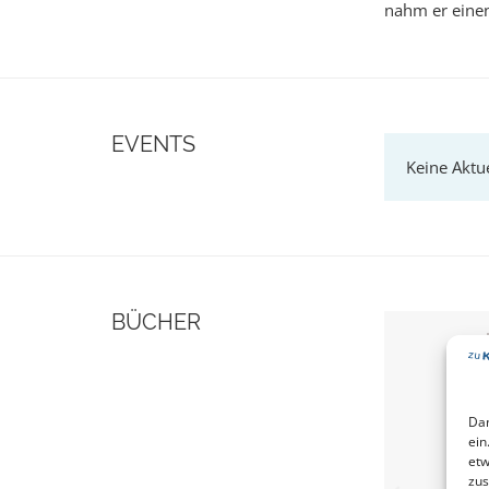
nahm er einen
EVENTS
BÜCHER
Dam
ein
etw
zus