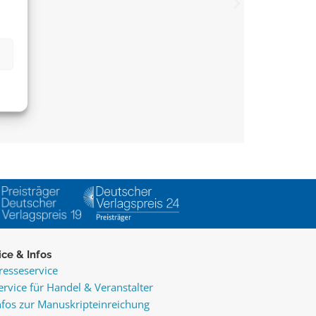
ice & Infos
resseservice
ervice für Handel & Veranstalter
nfos zur Manuskripteinreichung