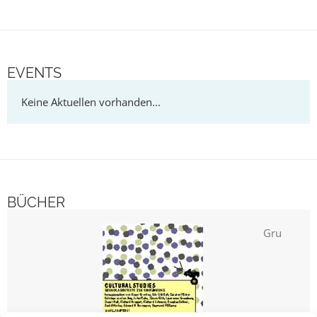
EVENTS
BÜCHER
Cul
Grundlagen