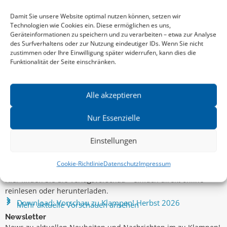
HERBERT BÖTTCHER
,
LENI WISSEN
und mehr
Damit Sie unsere Website optimal nutzen können, setzen wir
Technologien wie Cookies ein. Diese ermöglichen es uns,
Geräteinformationen zu speichern und zu verarbeiten – etwa zur Analyse
des Surfverhaltens oder zur Nutzung eindeutiger IDs. Wenn Sie nicht
zustimmen oder Ihre Einwilligung später widerrufen, kann dies die
Funktionalität der Seite einschränken.
Alle akzeptieren
Nur Essenzielle
Einstellungen
Aktuelle Vorschau
Cookie-Richtlinie
Datenschutz
Impressum
Entdecken Sie das aktuelle zu-Klampen!-Verlagsprogramm.
Hier finden Sie die Verlagsvorschau – einfach direkt online
reinlesen oder herunterladen.
Download: Vorschau zu Klampen! Herbst 2026
Mehr aktuelle Vorschauen ansehen
Newsletter