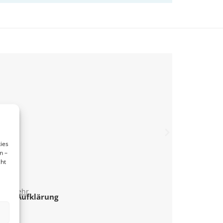
ies
n –
cht
nd mehr
 der Aufklärung
tsma