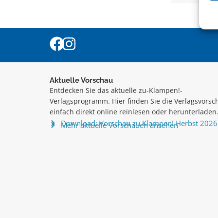
Aktuelle Vorschau
Entdecken Sie das aktuelle zu-Klampen!-
Verlagsprogramm. Hier finden Sie die Verlagsvorsc
einfach direkt online reinlesen oder herunterladen
Download: Vorschau zu Klampen! Herbst 2026
Mehr aktuelle Vorschauen ansehen