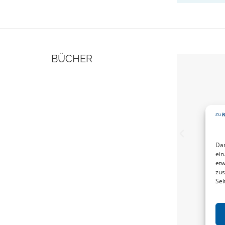
BÜCHER
Dam
ein
etw
zus
Sei