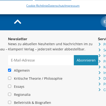
Cookie-Richtlinie
Datenschutz
Impressum
Newsletter
Serv
News zu aktuellen Neuheiten und Nachrichten im zu
P
hau –
Klampen! Verlag – jederzeit wieder abbestellbar.
S
.
I
P
K
Allgemein
I
D
Kritische Theorie / Philosophie
P
Essays
C
Regionalia
Belletristik & Biografien