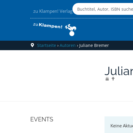
zu Klampen! Verlag
Startseite
›
Autoren
›
Juliane Bremer
Juli
EVENTS