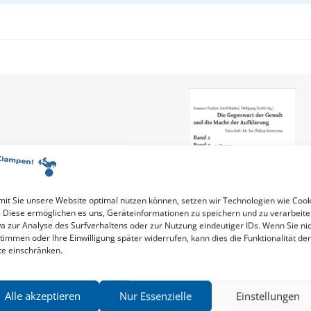
it Sie unsere Website optimal nutzen können, setzen wir Technologien wie Cook
. Diese ermöglichen es uns, Geräteinformationen zu speichern und zu verarbeite
a zur Analyse des Surfverhaltens oder zur Nutzung eindeutiger IDs. Wenn Sie ni
timmen oder Ihre Einwilligung später widerrufen, kann dies die Funktionalität der
te einschränken.
ANDREJ ANGRICK
,
CARSTEN BROSDA
u
Die Gegenwart der Gewalt und die Macht
Festschrift für Jan Philipp Reem
Alle akzeptieren
Nur Essenzielle
Einstellungen