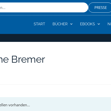
PRESSE
START
BÜCHER
EBOOKS
N
ane Bremer