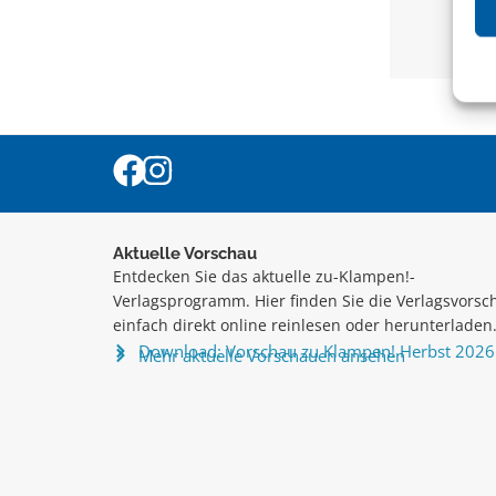
Aktuelle Vorschau
Entdecken Sie das aktuelle zu-Klampen!-
Verlagsprogramm. Hier finden Sie die Verlagsvorsc
einfach direkt online reinlesen oder herunterladen
Download: Vorschau zu Klampen! Herbst 2026
Mehr aktuelle Vorschauen ansehen