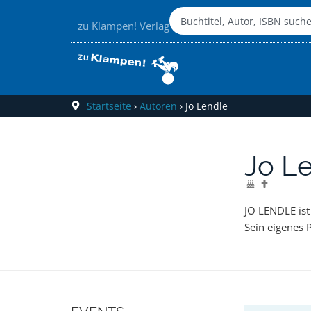
zu Klampen! Verlag
Startseite
›
Autoren
›
Jo Lendle
Jo L
JO LENDLE ist 
in der Literatu
Sein eigenes 