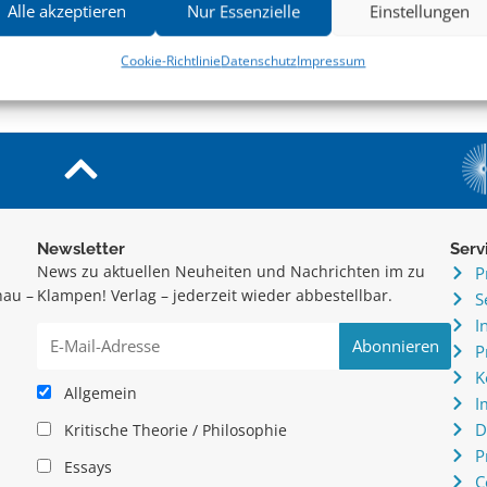
SCHRÖDER-JÜRSS
und mehr
Alle akzeptieren
Nur Essenzielle
Einstellungen
Landpartie 15
Eine literarische Werkschau. Mit einem Vorwo
Cookie-Richtlinie
Datenschutz
Impressum
Newsletter
Serv
News zu aktuellen Neuheiten und Nachrichten im zu
P
hau –
Klampen! Verlag – jederzeit wieder abbestellbar.
S
.
I
P
K
Allgemein
I
D
Kritische Theorie / Philosophie
P
Essays
C