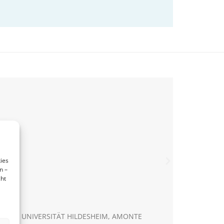
ies
n –
cht
T DER UNIVERSITÄT HILDESHEIM
,
AMONTE