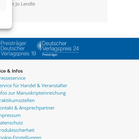
rt von Jo Lendle
ice & Infos
resseservice
ervice für Handel & Veranstalter
nfos zur Manuskripteinreichung
raktikumsstellen
ontakt & Ansprechpartner
mpressum
atenschutz
roduktsicherheit
ookie-Einstellungen