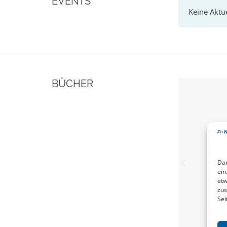
EVENTS
BÜCHER
Dam
ein
etw
zus
Sei
INST