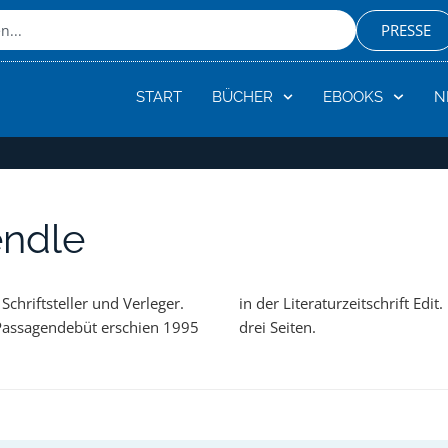
PRESSE
START
BÜCHER
EBOOKS
N
endle
Schriftsteller und Verleger.
rzeitschrift Edit. Es umfasste
Passagendebüt erschien 1995
drei Seiten.