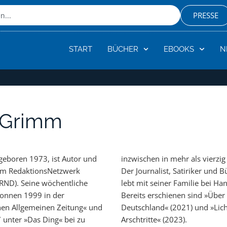
PRESSE
START
BÜCHER
EBOOKS
N
 Grimm
eboren 1973, ist Autor und
 mehr als vierzig Zeitungen.
im RedaktionsNetzwerk
Satiriker und Bühnenkünstler
RND). Seine wöchentliche
er Familie bei Hannover.
onnen 1999 in der
en sind »Über Leben in
en Allgemeinen Zeitung« und
(2021) und »Lichtstreife und
 unter »Das Ding« bei zu
Arschtritte« (2023).