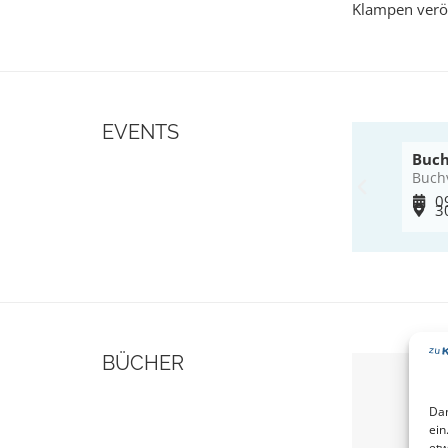
Klampen veröf
EVENTS
Buch
Buch
0
3
BÜCHER
Dam
ein
etw