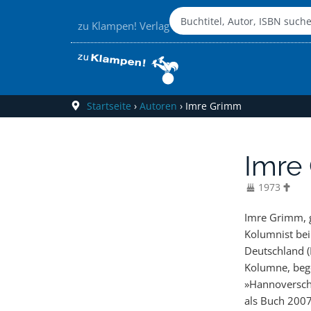
zu Klampen! Verlag
Startseite
›
Autoren
›
Imre Grimm
Imre
1973
Imre Grimm, g
inzwischen in
Kolumnist be
Der Journalist, 
Deutschland (
lebt mit sein
Kolumne, beg
Bereits erschien
»Hannoversch
Deutschland« 
als Buch 2007