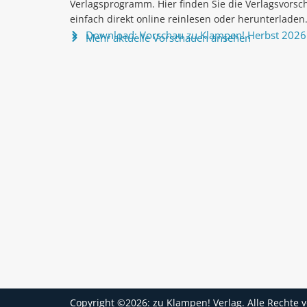
Verlagsprogramm. Hier finden Sie die Verlagsvorsc
einfach direkt online reinlesen oder herunterladen
Download: Vorschau zu Klampen! Herbst 2026
Mehr aktuelle Vorschauen ansehen
Copyright ©2026: zu Klampen! Verlag. Alle Rechte 