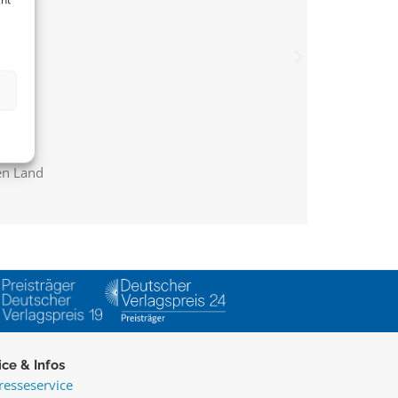
en Land
ice & Infos
resseservice