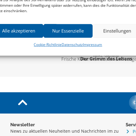
timmen oder Ihre Einwilligung später widerrufen, kann dies die Funktionalität der
te einschränken.
Alle akzeptieren
Nur Essenzielle
Einstellungen
Cookie-Richtlinie
Datenschutz
Impressum
IMRE GRIMM
Der Grimm des Lebens
Frische Kolumnen aus einem lustig
Newsletter
Serv
News zu aktuellen Neuheiten und Nachrichten im zu
P