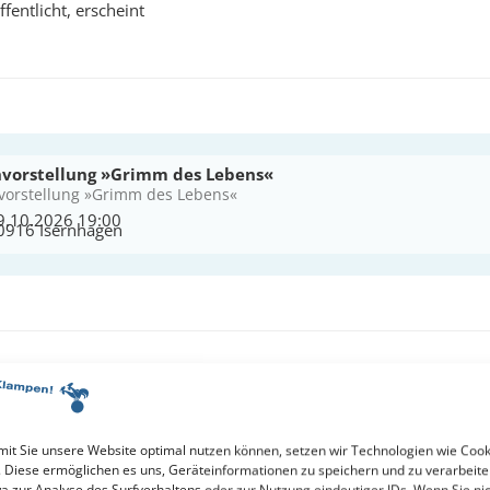
fentlicht, erscheint
vorstellung »Grimm des Lebens«
vorstellung »Grimm des Lebens«
9.10.2026 19:00
0916 Isernhagen
it Sie unsere Website optimal nutzen können, setzen wir Technologien wie Cook
. Diese ermöglichen es uns, Geräteinformationen zu speichern und zu verarbeite
a zur Analyse des Surfverhaltens oder zur Nutzung eindeutiger IDs. Wenn Sie ni