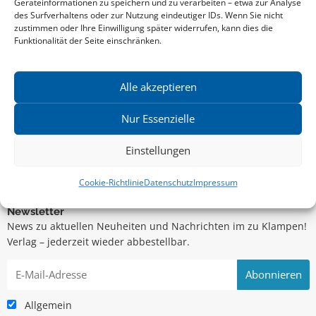
Geräteinformationen zu speichern und zu verarbeiten – etwa zur Analyse
des Surfverhaltens oder zur Nutzung eindeutiger IDs. Wenn Sie nicht
zustimmen oder Ihre Einwilligung später widerrufen, kann dies die
Funktionalität der Seite einschränken.
Alle akzeptieren
Nur Essenzielle
Aktuelle Vorschau
Entdecken Sie das aktuelle zu-Klampen!-Verlagsprogramm.
Einstellungen
Hier finden Sie die Verlagsvorschau – einfach direkt online
reinlesen oder herunterladen.
Cookie-Richtlinie
Datenschutz
Impressum
Download: Vorschau zu Klampen! Herbst 2026
Mehr aktuelle Vorschauen ansehen
Newsletter
News zu aktuellen Neuheiten und Nachrichten im zu Klampen!
Verlag – jederzeit wieder abbestellbar.
Allgemein