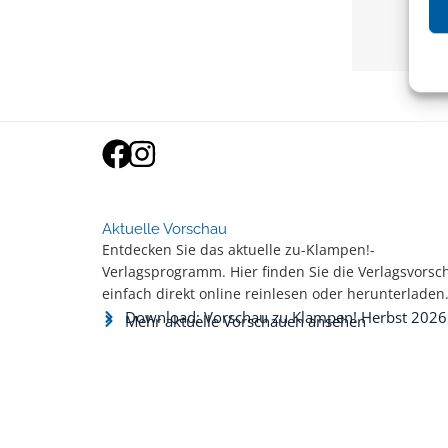
Th
Aktuelle Vorschau
Entdecken Sie das aktuelle zu-Klampen!-
Verlagsprogramm. Hier finden Sie die Verlagsvorsc
einfach direkt online reinlesen oder herunterladen
Download: Vorschau zu Klampen! Herbst 2026
Mehr aktuelle Vorschauen ansehen