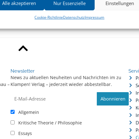
Alle akzeptieren
Nur Essenzielle
Einstellungen
eorie, Heft 36/37 (2013)
19. Jahrgang (2013)
Cookie-Richtlinie
Datenschutz
Impressum
Newsletter
Serv
News zu aktuellen Neuheiten und Nachrichten im zu
P
hau –
Klampen! Verlag – jederzeit wieder abbestellbar.
S
.
I
P
K
Allgemein
I
D
Kritische Theorie / Philosophie
P
Essays
C