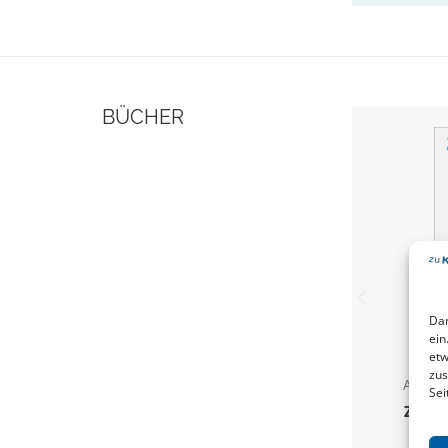
BÜCHER
Dam
ein
etw
zus
ANDRE
Sei
Zeitsc
/ 