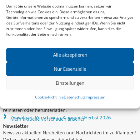
BODO DRINGENBERG
,
KATJA MERX
und mehr
Damit Sie unsere Website optimal nutzen können, setzen wir
Technologien wie Cookies ein. Diese ermöglichen es uns,
Geräteinformationen zu speichern und zu verarbeiten – etwa zur Analyse
des Surfverhaltens oder zur Nutzung eindeutiger IDs. Wenn Sie nicht
zustimmen oder Ihre Einwilligung später widerrufen, kann dies die
Funktionalität der Seite einschränken.
Alle akzeptieren
Nur Essenzielle
Einstellungen
Aktuelle Vorschau
Entdecken Sie das aktuelle zu-Klampen!-Verlagsprogramm.
Cookie-Richtlinie
Datenschutz
Impressum
Hier finden Sie die Verlagsvorschau – einfach direkt online
reinlesen oder herunterladen.
Download: Vorschau zu Klampen! Herbst 2026
Mehr aktuelle Vorschauen ansehen
Newsletter
News zu aktuellen Neuheiten und Nachrichten im zu Klampen!
Verlag – jederzeit wieder abbestellbar.