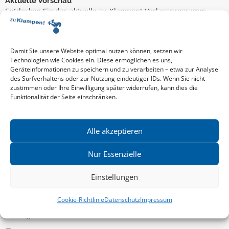
Aktuelle Vorschau
Entdecken Sie das aktuelle zu-Klampen!-Verlagsprogramm.
Hier finden Sie die Verlagsvorschau – einfach direkt online
reinlesen oder herunterladen.
Download: Vorschau zu Klampen! Herbst 2026
Mehr aktuelle Vorschauen ansehen
Damit Sie unsere Website optimal nutzen können, setzen wir
Newsletter
Technologien wie Cookies ein. Diese ermöglichen es uns,
Geräteinformationen zu speichern und zu verarbeiten – etwa zur Analyse
News zu aktuellen Neuheiten und Nachrichten im zu Klampen!
des Surfverhaltens oder zur Nutzung eindeutiger IDs. Wenn Sie nicht
Verlag – jederzeit wieder abbestellbar.
zustimmen oder Ihre Einwilligung später widerrufen, kann dies die
Funktionalität der Seite einschränken.
Allgemein
Alle akzeptieren
Kritische Theorie / Philosophie
Nur Essenzielle
Essays
Einstellungen
Regionalia
Belletristik & Biografien
Cookie-Richtlinie
Datenschutz
Impressum
Allgemeines Sachbuch