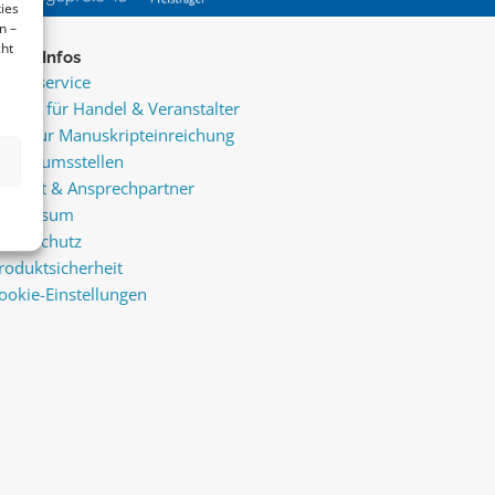
ies
n –
cht
ice & Infos
resseservice
ervice für Handel & Veranstalter
nfos zur Manuskripteinreichung
raktikumsstellen
ontakt & Ansprechpartner
mpressum
atenschutz
roduktsicherheit
ookie-Einstellungen