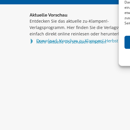
Dam
ein
etw
Aktuelle Vorschau
zus
Entdecken Sie das aktuelle zu-Klampen!-
Sei
Verlagsprogramm. Hier finden Sie die Verlagsvorsc
einfach direkt online reinlesen oder herunterladen
Download: Vorschau zu Klampen! Herbst 2026
Mehr aktuelle Vorschauen ansehen