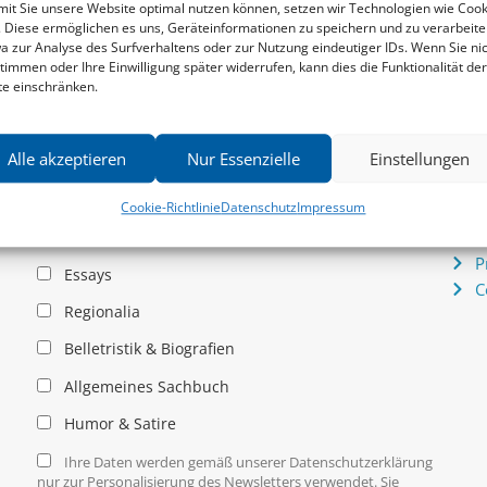
it Sie unsere Website optimal nutzen können, setzen wir Technologien wie Cook
. Diese ermöglichen es uns, Geräteinformationen zu speichern und zu verarbeite
a zur Analyse des Surfverhaltens oder zur Nutzung eindeutiger IDs. Wenn Sie ni
Newsletter
Serv
timmen oder Ihre Einwilligung später widerrufen, kann dies die Funktionalität der
News zu aktuellen Neuheiten und Nachrichten im zu
P
te einschränken.
hau –
Klampen! Verlag – jederzeit wieder abbestellbar.
S
.
I
P
Alle akzeptieren
Nur Essenzielle
Einstellungen
K
Allgemein
Cookie-Richtlinie
Datenschutz
Impressum
I
D
Kritische Theorie / Philosophie
P
Essays
C
Regionalia
Belletristik & Biografien
Allgemeines Sachbuch
Humor & Satire
Ihre Daten werden gemäß unserer Datenschutzerklärung
nur zur Personalisierung des Newsletters verwendet. Sie