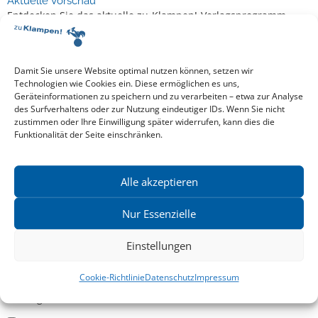
Aktuelle Vorschau
Entdecken Sie das aktuelle zu-Klampen!-Verlagsprogramm.
Hier finden Sie die Verlagsvorschau – einfach direkt online
reinlesen oder herunterladen.
Download: Vorschau zu Klampen! Herbst 2026
Mehr aktuelle Vorschauen ansehen
Damit Sie unsere Website optimal nutzen können, setzen wir
Newsletter
Technologien wie Cookies ein. Diese ermöglichen es uns,
Geräteinformationen zu speichern und zu verarbeiten – etwa zur Analyse
News zu aktuellen Neuheiten und Nachrichten im zu Klampen!
des Surfverhaltens oder zur Nutzung eindeutiger IDs. Wenn Sie nicht
Verlag – jederzeit wieder abbestellbar.
zustimmen oder Ihre Einwilligung später widerrufen, kann dies die
Funktionalität der Seite einschränken.
Allgemein
Alle akzeptieren
Kritische Theorie / Philosophie
Nur Essenzielle
Essays
Einstellungen
Regionalia
Belletristik & Biografien
Cookie-Richtlinie
Datenschutz
Impressum
Allgemeines Sachbuch