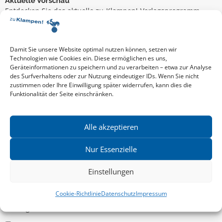
Aktuelle Vorschau
Entdecken Sie das aktuelle zu-Klampen!-Verlagsprogramm.
Hier finden Sie die Verlagsvorschau – einfach direkt online
reinlesen oder herunterladen.
Download: Vorschau zu Klampen! Herbst 2026
Mehr aktuelle Vorschauen ansehen
Damit Sie unsere Website optimal nutzen können, setzen wir
Newsletter
Technologien wie Cookies ein. Diese ermöglichen es uns,
Geräteinformationen zu speichern und zu verarbeiten – etwa zur Analyse
News zu aktuellen Neuheiten und Nachrichten im zu Klampen!
des Surfverhaltens oder zur Nutzung eindeutiger IDs. Wenn Sie nicht
Verlag – jederzeit wieder abbestellbar.
zustimmen oder Ihre Einwilligung später widerrufen, kann dies die
Funktionalität der Seite einschränken.
Allgemein
Alle akzeptieren
Kritische Theorie / Philosophie
Nur Essenzielle
Essays
Einstellungen
Regionalia
Belletristik & Biografien
Cookie-Richtlinie
Datenschutz
Impressum
Allgemeines Sachbuch