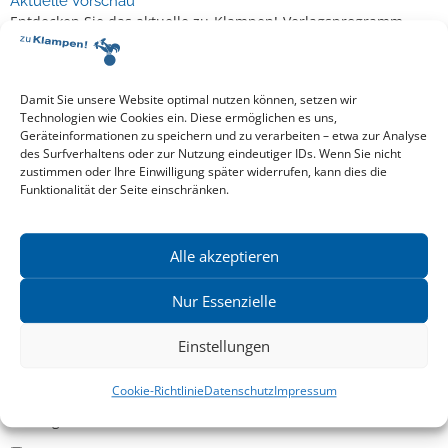
Aktuelle Vorschau
Entdecken Sie das aktuelle zu-Klampen!-Verlagsprogramm.
Hier finden Sie die Verlagsvorschau – einfach direkt online
reinlesen oder herunterladen.
Download: Vorschau zu Klampen! Herbst 2026
Mehr aktuelle Vorschauen ansehen
Damit Sie unsere Website optimal nutzen können, setzen wir
Newsletter
Technologien wie Cookies ein. Diese ermöglichen es uns,
Geräteinformationen zu speichern und zu verarbeiten – etwa zur Analyse
News zu aktuellen Neuheiten und Nachrichten im zu Klampen!
des Surfverhaltens oder zur Nutzung eindeutiger IDs. Wenn Sie nicht
Verlag – jederzeit wieder abbestellbar.
zustimmen oder Ihre Einwilligung später widerrufen, kann dies die
Funktionalität der Seite einschränken.
Allgemein
Alle akzeptieren
Kritische Theorie / Philosophie
Nur Essenzielle
Essays
Einstellungen
Regionalia
Belletristik & Biografien
Cookie-Richtlinie
Datenschutz
Impressum
Allgemeines Sachbuch