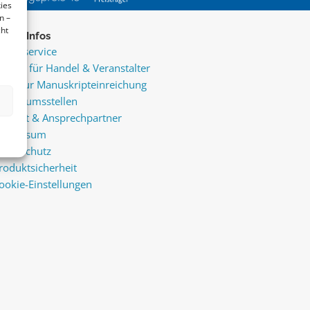
ies
n –
cht
ice & Infos
resseservice
ervice für Handel & Veranstalter
nfos zur Manuskripteinreichung
raktikumsstellen
ontakt & Ansprechpartner
mpressum
atenschutz
roduktsicherheit
ookie-Einstellungen