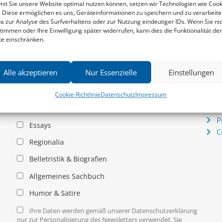
it Sie unsere Website optimal nutzen können, setzen wir Technologien wie Cook
. Diese ermöglichen es uns, Geräteinformationen zu speichern und zu verarbeite
a zur Analyse des Surfverhaltens oder zur Nutzung eindeutiger IDs. Wenn Sie ni
Newsletter
Serv
timmen oder Ihre Einwilligung später widerrufen, kann dies die Funktionalität der
News zu aktuellen Neuheiten und Nachrichten im zu
P
te einschränken.
hau –
Klampen! Verlag – jederzeit wieder abbestellbar.
S
.
I
P
Alle akzeptieren
Nur Essenzielle
Einstellungen
K
Allgemein
Cookie-Richtlinie
Datenschutz
Impressum
I
D
Kritische Theorie / Philosophie
P
Essays
C
Regionalia
Belletristik & Biografien
Allgemeines Sachbuch
Humor & Satire
Ihre Daten werden gemäß unserer Datenschutzerklärung
nur zur Personalisierung des Newsletters verwendet. Sie