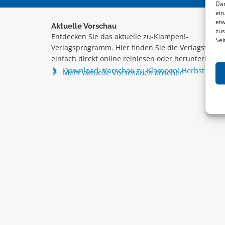
Dam
ein
etw
Aktuelle Vorschau
zus
Entdecken Sie das aktuelle zu-Klampen!-
Sei
Verlagsprogramm. Hier finden Sie die Verlagsvorsc
einfach direkt online reinlesen oder herunterladen
Download: Vorschau zu Klampen! Herbst 2026
Mehr aktuelle Vorschauen ansehen